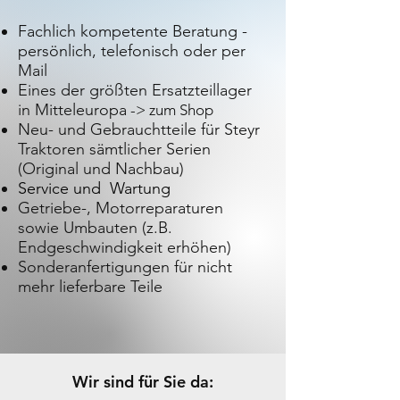
Fachlich kompetente Beratung -
persönlich, telefonisch oder per
Mail
Eines der größten Ersatzteillager
in Mitteleuropa
-> zum Shop
Neu- und Gebrauchtteile für Steyr
Traktoren sämtlicher Serien
(Original und Nachbau)
Service und Wartung
Getriebe-, Motorreparaturen
sowie Umbauten (z.B.
Endgeschwindigkeit erhöhen)
Sonderanfertigungen für nicht
mehr lieferbare Teile
Wir sind für Sie da: