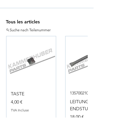
Tous les articles
Suche nach Teilenummer
135700210050
TASTE
Prix
LEITUNG
4,00 €
ENDSTUECK
TVA Incluse
Prix
18,00 €
TVA Incluse