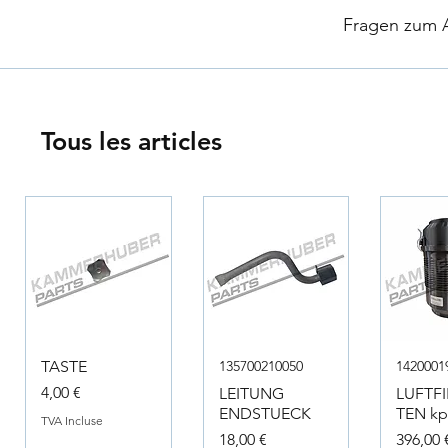
​
Fragen zum Ar
Tous les articles
TASTE
135700210050
1420001
Prix
4,00 €
LEITUNG
LUFTF
ENDSTUECK
TEN kpl
TVA Incluse
Prix
Prix
18,00 €
396,00 