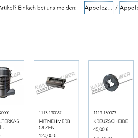
tikel? Einfach bei uns melden:​​
/
Appelez-nous!
90001
1113 130067
1113 130073
ILTERKAS
MITNEHMERB
KREUZSCHEIBE
t.
OLZEN
Prix
45,00 €
Prix
€
120,00 €
TVA Incluse