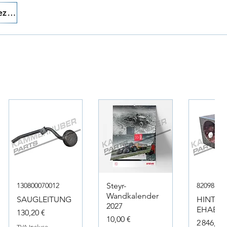
Appelez-nous!
130800070012
Steyr-
82098317
Wandkalender
SAUGLEITUNG
HINTER
2027
EHAEUS
Prix
130,20 €
Prix
10,00 €
Prix
2 846,40 
TVA Incluse