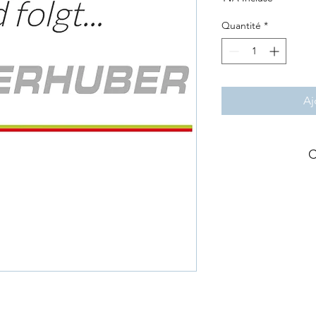
Quantité
*
Aj
C