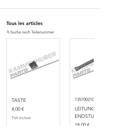
Tous les articles
Suche nach Teilenummer
135700210050
TASTE
Prix
LEITUNG
4,00 €
ENDSTUECK
TVA Incluse
Prix
18,00 €
TVA Incluse