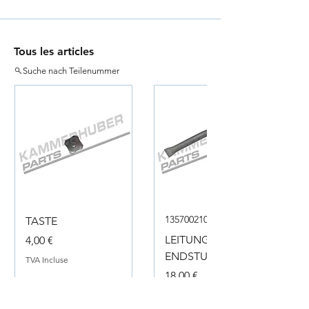
Tous les articles
Suche nach Teilenummer
135700210050
TASTE
Prix
LEITUNG
4,00 €
ENDSTUECK
TVA Incluse
Prix
18,00 €
TVA Incluse