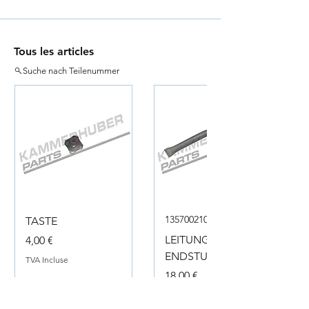
Tous les articles
Suche nach Teilenummer
135700210050
TASTE
Prix
LEITUNG
4,00 €
ENDSTUECK
TVA Incluse
Prix
18,00 €
TVA Incluse