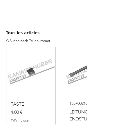
Tous les articles
Suche nach Teilenummer
135700210050
TASTE
Prix
LEITUNG
4,00 €
ENDSTUECK
TVA Incluse
Prix
18,00 €