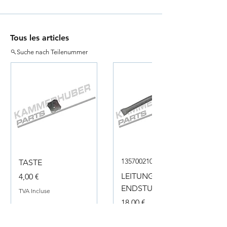
Tous les articles
Suche nach Teilenummer
135700210050
TASTE
Prix
LEITUNG
4,00 €
ENDSTUECK
TVA Incluse
Prix
18,00 €
TVA Incluse