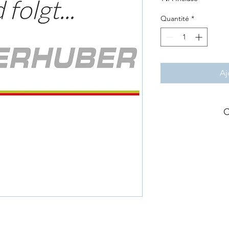
Quantité
*
Aj
C