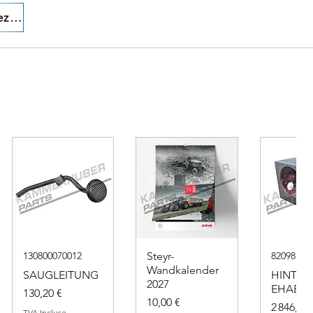
Appelez-nous!
130800070012
Steyr-
82098317
Wandkalender
SAUGLEITUNG
HINTER
2027
EHAEUS
Prix
130,20 €
Prix
10,00 €
Prix
2 846,40 
TVA Incluse