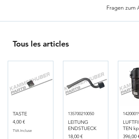
​
Fragen zum Ar
Tous les articles
TASTE
135700210050
1420001
Prix
4,00 €
LEITUNG
LUFTF
ENDSTUECK
TEN kpl
TVA Incluse
Prix
Prix
18,00 €
396,00 