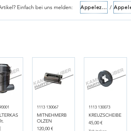
tikel? Einfach bei uns melden:​​
/
Appelez-nous!
90001
1113 130067
1113 130073
ILTERKAS
MITNEHMERB
KREUZSCHEIBE
t.
OLZEN
Prix
45,00 €
Prix
€
120,00 €
TVA Incluse