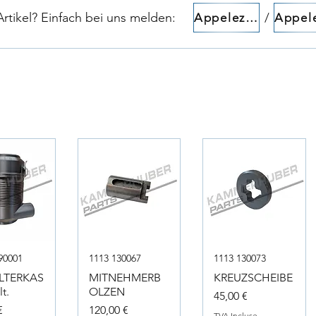
tikel? Einfach bei uns melden:​​
/
Appelez-nous!
90001
1113 130067
1113 130073
ILTERKAS
MITNEHMERB
KREUZSCHEIBE
t.
OLZEN
Prix
45,00 €
Prix
€
120,00 €
TVA Incluse