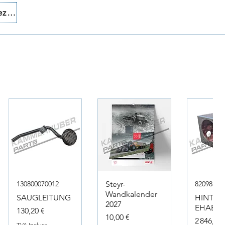
Appelez-nous!
130800070012
Steyr-
82098317
Wandkalender
SAUGLEITUNG
HINTER
2027
EHAEUS
Prix
130,20 €
Prix
10,00 €
Prix
2 846,40 
TVA Incluse