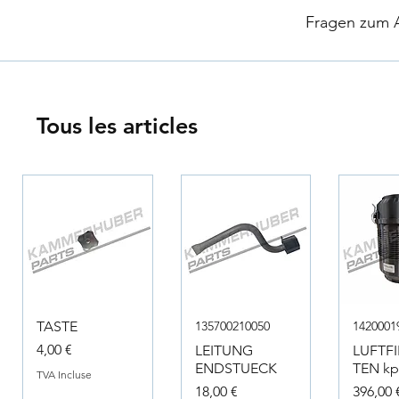
​
Fragen zum Ar
Tous les articles
TASTE
135700210050
1420001
Prix
4,00 €
LEITUNG
LUFTF
ENDSTUECK
TEN kpl
TVA Incluse
Prix
Prix
18,00 €
396,00 