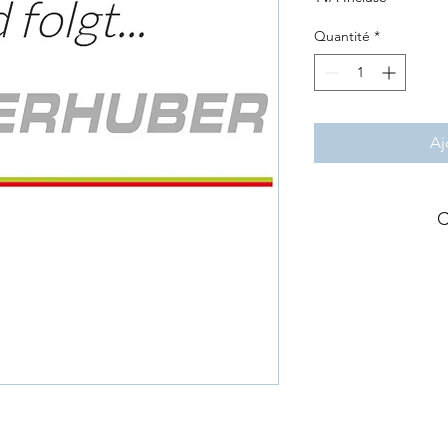
Quantité
*
Aj
C