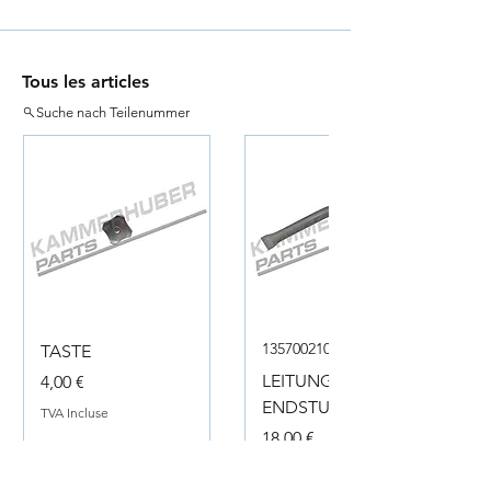
Tous les articles
Suche nach Teilenummer
135700210050
TASTE
Prix
LEITUNG
4,00 €
ENDSTUECK
TVA Incluse
Prix
18,00 €
TVA Incluse