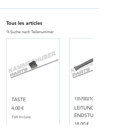
Tous les articles
Suche nach Teilenummer
135700210050
TASTE
Prix
LEITUNG
4,00 €
ENDSTUECK
TVA Incluse
Prix
18,00 €
TVA Incluse