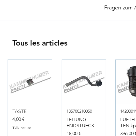
​
Fragen zum Ar
Tous les articles
TASTE
135700210050
1420001
Prix
4,00 €
LEITUNG
LUFTF
ENDSTUECK
TEN kpl
TVA Incluse
Prix
Prix
18,00 €
396,00 