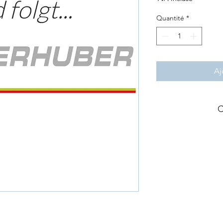
Quantité
*
Aj
C