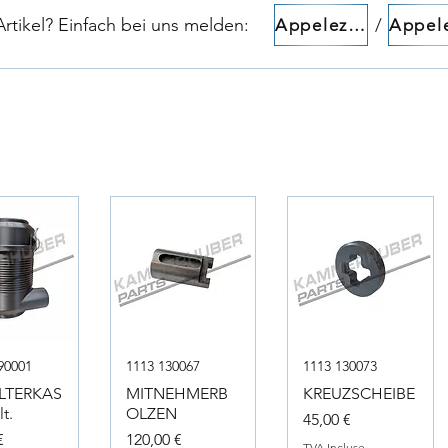
tikel? Einfach bei uns melden:​​
/
Appelez-nous!
90001
1113 130067
1113 130073
ILTERKAS
MITNEHMERB
KREUZSCHEIBE
t.
OLZEN
Prix
45,00 €
Prix
€
120,00 €
TVA Incluse