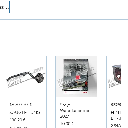
Appelez-nous!
130800070012
Steyr-
82098317
Wandkalender
SAUGLEITUNG
HINTER
2027
EHAEUS
Prix
130,20 €
Prix
10,00 €
Prix
2 846,40 
TVA Incluse