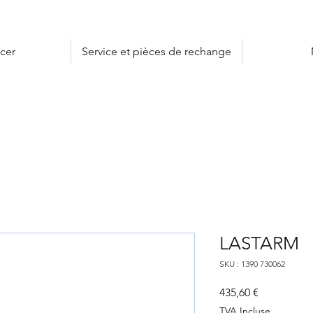
cer
Service et pièces de rechange
LASTARM
SKU : 1390 730062
Prix
435,60 €
TVA Incluse