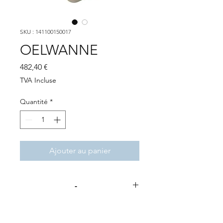
SKU : 141100150017
OELWANNE
Prix
482,40 €
TVA Incluse
Quantité
*
Ajouter au panier
-