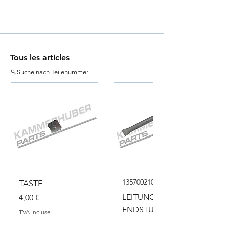
Tous les articles
Suche nach Teilenummer
135700210050
TASTE
Prix
LEITUNG
4,00 €
ENDSTUECK
TVA Incluse
Prix
18,00 €