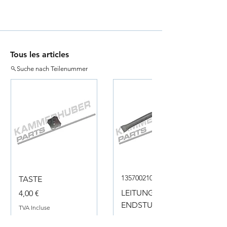
Tous les articles
Suche nach Teilenummer
135700210050
TASTE
Prix
LEITUNG
4,00 €
ENDSTUECK
TVA Incluse
Prix
18,00 €