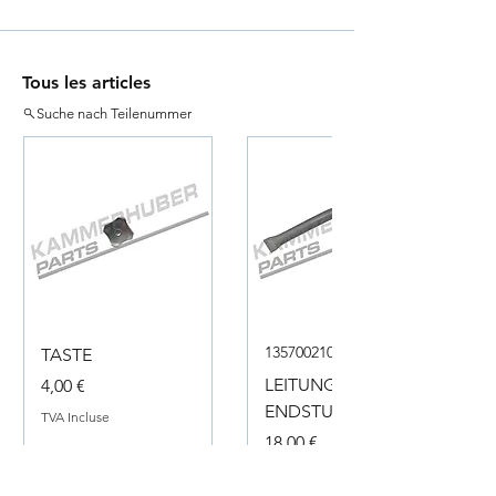
Tous les articles
Suche nach Teilenummer
135700210050
TASTE
Prix
LEITUNG
4,00 €
ENDSTUECK
TVA Incluse
Prix
18,00 €
TVA Incluse