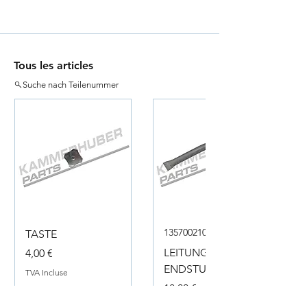
Tous les articles
Suche nach Teilenummer
135700210050
TASTE
Prix
LEITUNG
4,00 €
ENDSTUECK
TVA Incluse
Prix
18,00 €