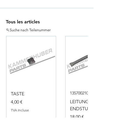
Tous les articles
Suche nach Teilenummer
135700210050
TASTE
Prix
LEITUNG
4,00 €
ENDSTUECK
TVA Incluse
Prix
18,00 €
TVA Incluse