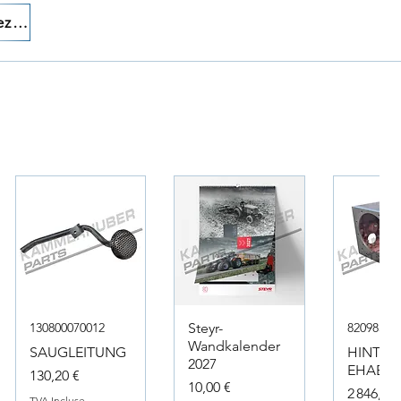
Appelez-nous!
130800070012
Steyr-
82098317
Wandkalender
SAUGLEITUNG
HINTER
2027
EHAEUS
Prix
130,20 €
Prix
10,00 €
Prix
2 846,40 
TVA Incluse