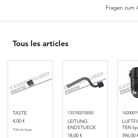
​
Fragen zum Ar
Tous les articles
TASTE
135700210050
1420001
Prix
4,00 €
LEITUNG
LUFTF
ENDSTUECK
TEN kpl
TVA Incluse
Prix
Prix
18,00 €
396,00 