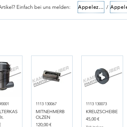
tikel? Einfach bei uns melden:​​
/
Appelez-nous!
90001
1113 130067
1113 130073
ILTERKAS
MITNEHMERB
KREUZSCHEIBE
t.
OLZEN
Prix
45,00 €
Prix
€
120,00 €
TVA Incluse