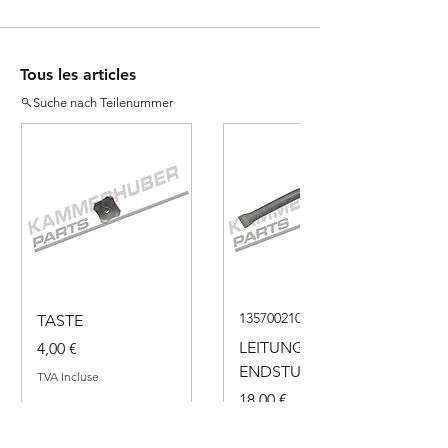
Tous les articles
Suche nach Teilenummer
135700210050
TASTE
Prix
LEITUNG
4,00 €
ENDSTUECK
TVA Incluse
Prix
18,00 €
TVA Incluse