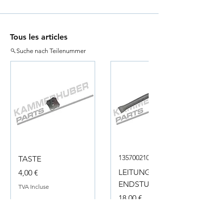
Tous les articles
Suche nach Teilenummer
135700210050
TASTE
Prix
LEITUNG
4,00 €
ENDSTUECK
TVA Incluse
Prix
18,00 €
TVA Incluse