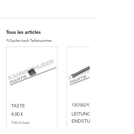
Tous les articles
Suche nach Teilenummer
135700210050
TASTE
Prix
LEITUNG
4,00 €
ENDSTUECK
TVA Incluse
Prix
18,00 €