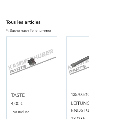
Tous les articles
Suche nach Teilenummer
135700210050
TASTE
Prix
LEITUNG
4,00 €
ENDSTUECK
TVA Incluse
Prix
18,00 €
TVA Incluse