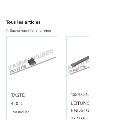
Tous les articles
Suche nach Teilenummer
135700210050
TASTE
Prix
LEITUNG
4,00 €
ENDSTUECK
TVA Incluse
Prix
18,00 €
TVA Incluse