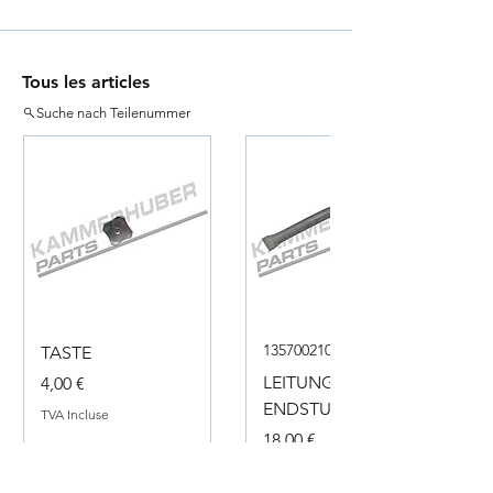
Tous les articles
Suche nach Teilenummer
135700210050
TASTE
Prix
LEITUNG
4,00 €
ENDSTUECK
TVA Incluse
Prix
18,00 €
TVA Incluse