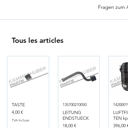
​
Fragen zum Ar
Tous les articles
TASTE
135700210050
1420001
Prix
4,00 €
LEITUNG
LUFTF
ENDSTUECK
TEN kpl
TVA Incluse
Prix
Prix
18,00 €
396,00 