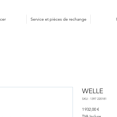
cer
Service et pièces de rechange
WELLE
SKU : 1397 220181
Prix
1 932,00 €
TVA Incluse