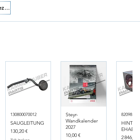
Appelez-nous!
130800070012
Steyr-
82098317
Wandkalender
SAUGLEITUNG
HINTER
2027
EHAEUS
Prix
130,20 €
Prix
10,00 €
Prix
2 846,40 
TVA Incluse