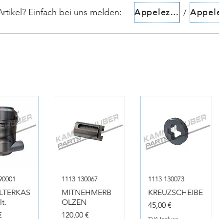
tikel? Einfach bei uns melden:​​
/
Appelez-nous!
90001
1113 130067
1113 130073
ILTERKAS
MITNEHMERB
KREUZSCHEIBE
t.
OLZEN
Prix
45,00 €
Prix
€
120,00 €
TVA Incluse