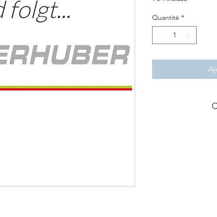
Quantité
*
Aj
C