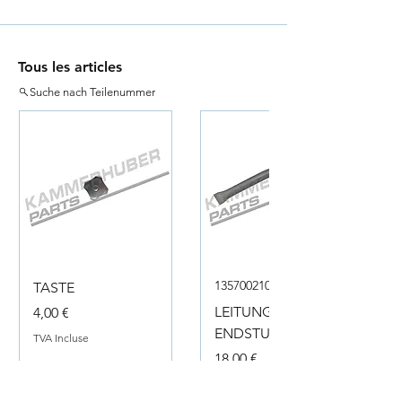
Tous les articles
Suche nach Teilenummer
135700210050
TASTE
Prix
LEITUNG
4,00 €
ENDSTUECK
TVA Incluse
Prix
18,00 €
TVA Incluse