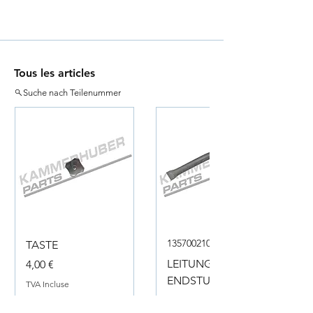
Tous les articles
Suche nach Teilenummer
135700210050
TASTE
Prix
LEITUNG
4,00 €
ENDSTUECK
TVA Incluse
Prix
18,00 €