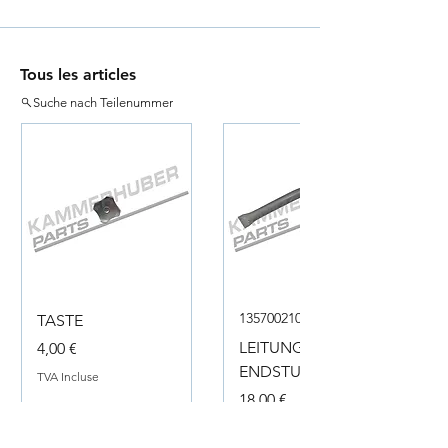
Tous les articles
Suche nach Teilenummer
135700210050
TASTE
Prix
LEITUNG
4,00 €
ENDSTUECK
TVA Incluse
Prix
18,00 €
TVA Incluse