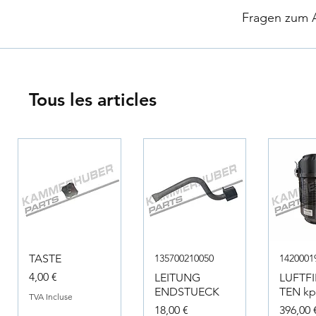
​
Fragen zum Ar
Tous les articles
TASTE
135700210050
1420001
Prix
4,00 €
LEITUNG
LUFTF
ENDSTUECK
TEN kpl
TVA Incluse
Prix
Prix
18,00 €
396,00 