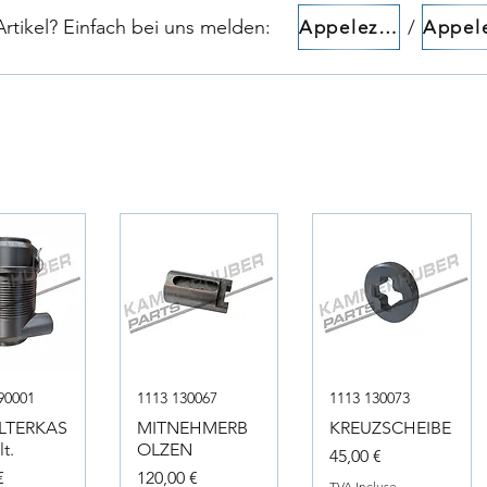
tikel? Einfach bei uns melden:​​
/
Appelez-nous!
90001
1113 130067
1113 130073
ILTERKAS
MITNEHMERB
KREUZSCHEIBE
t.
OLZEN
Prix
45,00 €
Prix
€
120,00 €
TVA Incluse