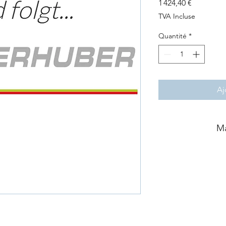
Prix
1 424,40 €
TVA Incluse
Quantité
*
Aj
Ma