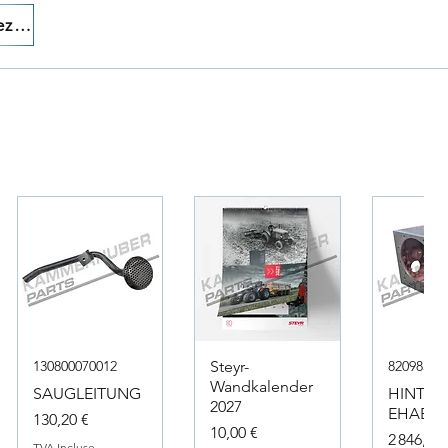
Appelez-nous!
130800070012
Steyr-
82098317
Wandkalender
SAUGLEITUNG
HINTER
2027
EHAEUS
Prix
130,20 €
Prix
10,00 €
Prix
2 846,40 
TVA Incluse