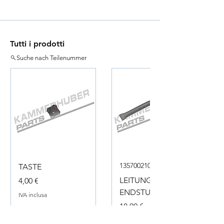
Tutti i prodotti
Suche nach Teilenummer
135700210050
TASTE
Prezzo
LEITUNG
4,00 €
ENDSTUECK
IVA inclusa
Prezzo
18,00 €
IVA inclusa