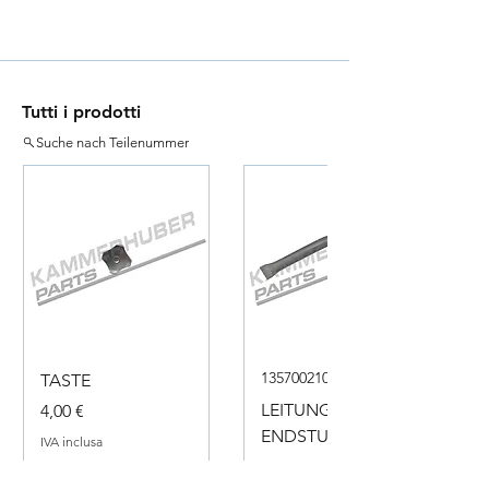
Tutti i prodotti
Suche nach Teilenummer
135700210050
TASTE
Prezzo
LEITUNG
4,00 €
ENDSTUECK
IVA inclusa
Prezzo
18,00 €