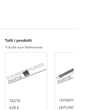
Tutti i prodotti
Suche nach Teilenummer
135700210050
TASTE
Prezzo
LEITUNG
4,00 €