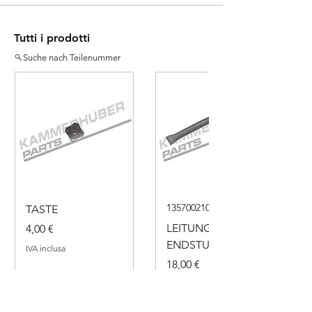
Tutti i prodotti
Suche nach Teilenummer
135700210050
TASTE
Prezzo
LEITUNG
4,00 €
ENDSTUECK
IVA inclusa
Prezzo
18,00 €
IVA inclusa