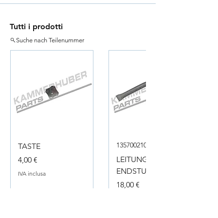
Tutti i prodotti
Suche nach Teilenummer
135700210050
TASTE
Prezzo
LEITUNG
4,00 €
ENDSTUECK
IVA inclusa
Prezzo
18,00 €
IVA inclusa