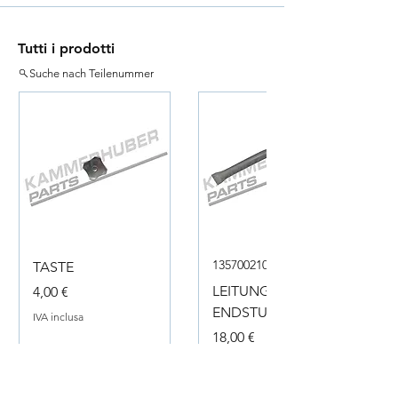
Tutti i prodotti
Suche nach Teilenummer
135700210050
TASTE
Prezzo
LEITUNG
4,00 €
ENDSTUECK
IVA inclusa
Prezzo
18,00 €
IVA inclusa