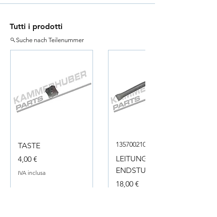
Tutti i prodotti
Suche nach Teilenummer
135700210050
TASTE
Prezzo
LEITUNG
4,00 €
ENDSTUECK
IVA inclusa
Prezzo
18,00 €
IVA inclusa