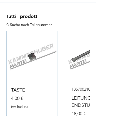
Tutti i prodotti
Suche nach Teilenummer
135700210050
TASTE
Prezzo
LEITUNG
4,00 €
ENDSTUECK
IVA inclusa
Prezzo
18,00 €
IVA inclusa