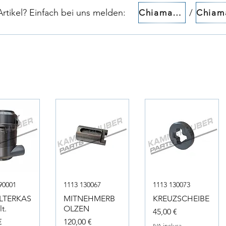
tikel? Einfach bei uns melden:​​
/
Chiamaci!
90001
1113 130067
1113 130073
ILTERKAS
MITNEHMERB
KREUZSCHEIBE
t.
OLZEN
Prezzo
45,00 €
Prezzo
€
120,00 €
IVA inclusa