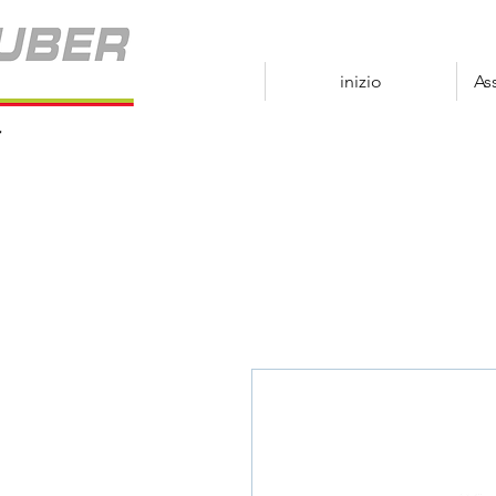
inizio
As
r