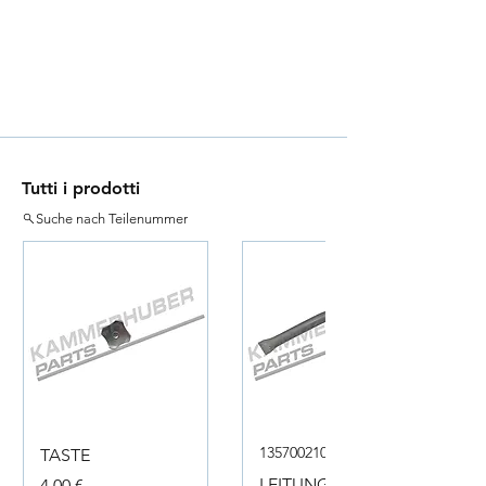
Tutti i prodotti
Suche nach Teilenummer
135700210050
TASTE
Prezzo
LEITUNG
4,00 €