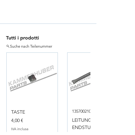
Tutti i prodotti
Suche nach Teilenummer
135700210050
TASTE
Prezzo
LEITUNG
4,00 €
ENDSTUECK
IVA inclusa