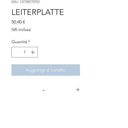
SKU: 137700770701
LEITERPLATTE
Prezzo
50,40 €
IVA inclusa
Quantità
*
Aggiungi al carrello
-