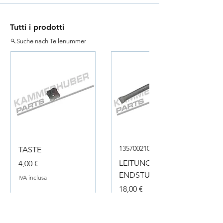
Tutti i prodotti
Suche nach Teilenummer
135700210050
TASTE
Prezzo
LEITUNG
4,00 €
ENDSTUECK
IVA inclusa
Prezzo
18,00 €
IVA inclusa