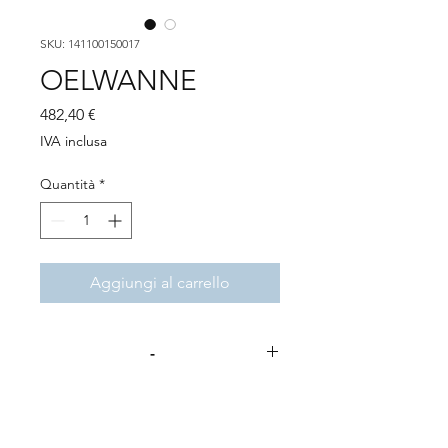
SKU: 141100150017
OELWANNE
Prezzo
482,40 €
IVA inclusa
Quantità
*
Aggiungi al carrello
-