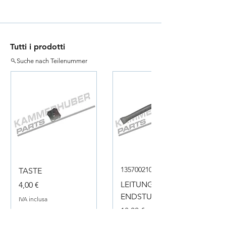
Tutti i prodotti
Suche nach Teilenummer
135700210050
TASTE
Prezzo
LEITUNG
4,00 €
ENDSTUECK
IVA inclusa
Prezzo
18,00 €
IVA inclusa