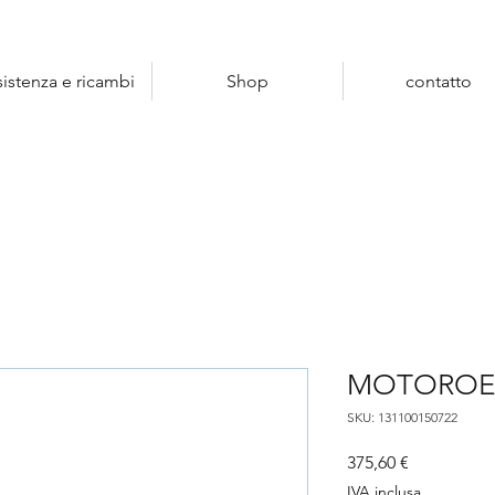
sistenza e ricambi
Shop
contatto
MOTOROE
SKU: 131100150722
Prezzo
375,60 €
IVA inclusa