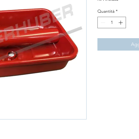
Quantità
*
Agg