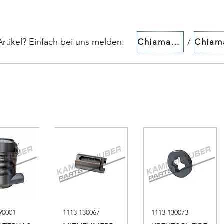
tikel? Einfach bei uns melden:​​
/
Chiamaci!
90001
1113 130067
1113 130073