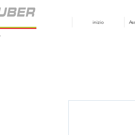
inizio
As
r