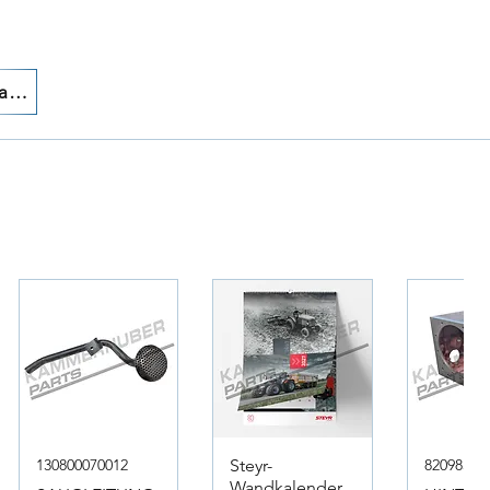
Chiamaci!
130800070012
Steyr-
82098317
Wandkalender