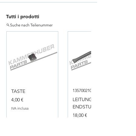
Tutti i prodotti
Suche nach Teilenummer
135700210050
TASTE
Prezzo
LEITUNG
4,00 €
ENDSTUECK
IVA inclusa
Prezzo
18,00 €
IVA inclusa