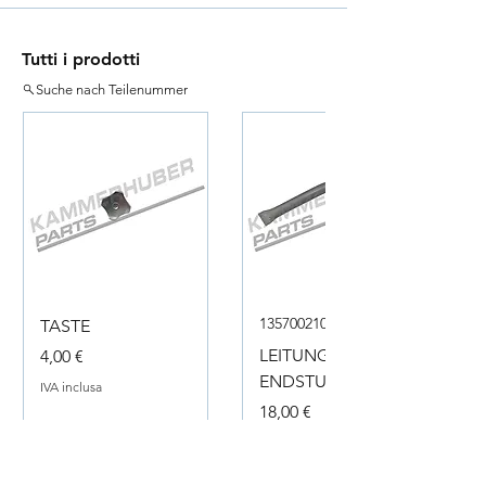
Tutti i prodotti
Suche nach Teilenummer
135700210050
TASTE
Prezzo
LEITUNG
4,00 €
ENDSTUECK
IVA inclusa
Prezzo
18,00 €
IVA inclusa