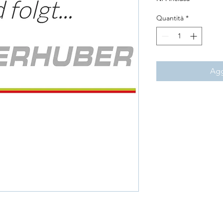
Quantità
*
Agg