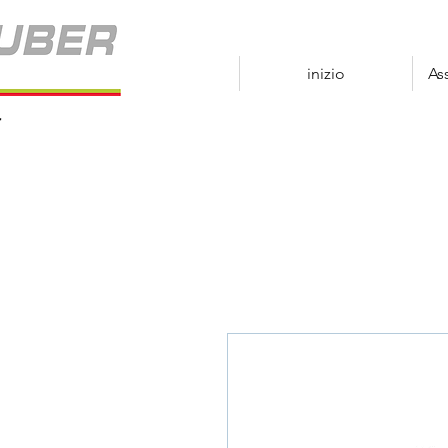
inizio
As
r