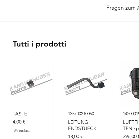
​
Fragen zum Ar
Tutti i prodotti
TASTE
135700210050
1420001
Prezzo
4,00 €
LEITUNG
LUFTF
ENDSTUECK
TEN kpl
IVA inclusa
Prezzo
Prezzo
18,00 €
396,00 