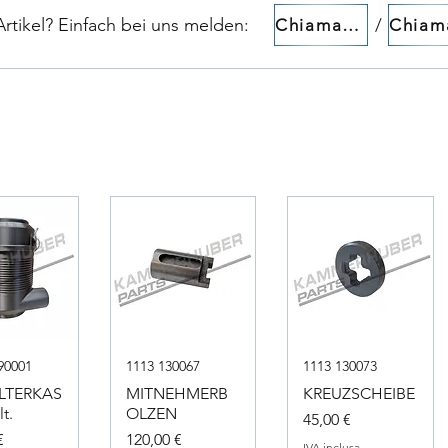
tikel? Einfach bei uns melden:​​
/
Chiamaci!
90001
1113 130067
1113 130073
ILTERKAS
MITNEHMERB
KREUZSCHEIBE
t.
OLZEN
Prezzo
45,00 €
Prezzo
€
120,00 €
IVA inclusa