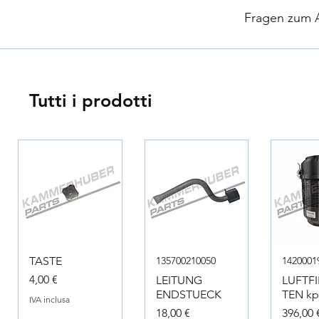
​
Fragen zum Ar
Tutti i prodotti
TASTE
135700210050
1420001
Prezzo
4,00 €
LEITUNG
LUFTF
ENDSTUECK
TEN kpl
IVA inclusa
Prezzo
Prezzo
18,00 €
396,00 