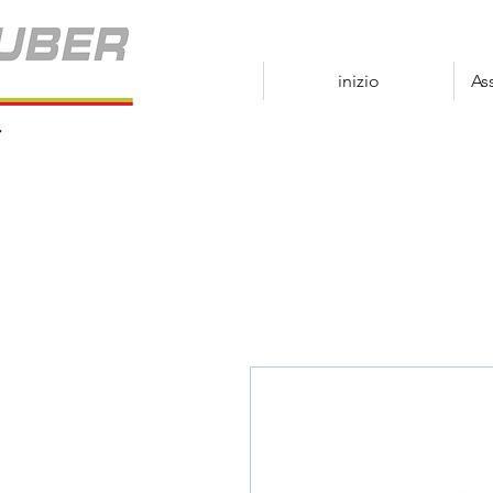
inizio
As
r