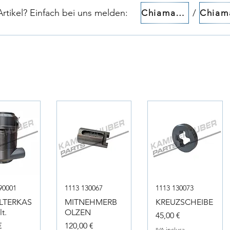
tikel? Einfach bei uns melden:​​
/
Chiamaci!
90001
1113 130067
1113 130073
ILTERKAS
MITNEHMERB
KREUZSCHEIBE
t.
OLZEN
Prezzo
45,00 €
Prezzo
€
120,00 €
IVA inclusa