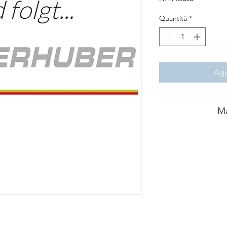
Quantità
*
Agg
Ma