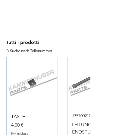
Tutti i prodotti
Suche nach Teilenummer
135700210050
TASTE
Prezzo
LEITUNG
4,00 €
ENDSTUECK
IVA inclusa