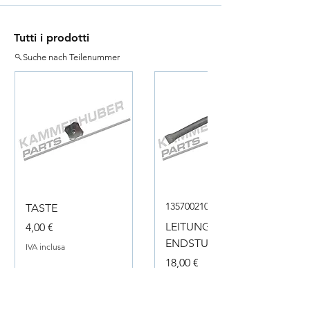
Tutti i prodotti
Suche nach Teilenummer
135700210050
TASTE
Prezzo
LEITUNG
4,00 €
ENDSTUECK
IVA inclusa
Prezzo
18,00 €
IVA inclusa